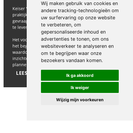
Wij maken gebruik van cookies en
Keiser Verkeerstechniek wordt vanwege haar ruime
andere tracking-technologieën om
praktijkervaring vaak al in het ontwerpstadium
uw surfervaring op onze website
gevraagd om advies, verkeersplannen en draaiboeken
te verbeteren, om
te leveren volgens de geldende richtlijnen.
gepersonaliseerde inhoud en
advertenties te tonen, om ons
Het voordeel hiervan is dat u als opdrachtgever vanaf
websiteverkeer te analyseren en
het beginstadium begeleiding krijgt bij uw wensen,
waardoor mogelijke problemen op voorhand
om te begrijpen waar onze
inzichtelijk worden. Daarnaast kunt u de gegevens,
bezoekers vandaan komen.
plannen en kennis gebruiken voor eigen…
LEES MEER
Ik ga akkoord
Ik weiger
Wijzig mijn voorkeuren