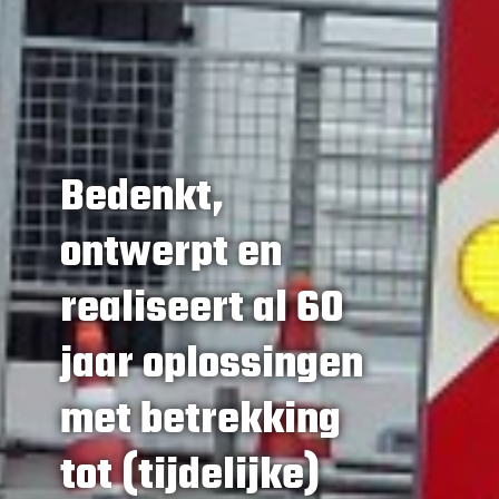
Bedenkt,
ontwerpt en
realiseert al 60
jaar oplossingen
met betrekking
tot (tijdelijke)